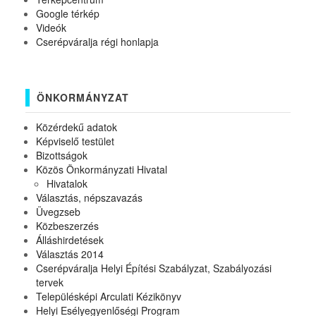
Google térkép
Videók
Cserépváralja régi honlapja
ÖNKORMÁNYZAT
Közérdekű adatok
Képviselő testület
Bizottságok
Közös Önkormányzati Hivatal
Hivatalok
Választás, népszavazás
Üvegzseb
Közbeszerzés
Álláshirdetések
Választás 2014
Cserépváralja Helyi Építési Szabályzat, Szabályozási
tervek
Településképi Arculati Kézikönyv
Helyi Esélyegyenlőségi Program