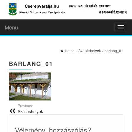
Menu
Toggl
naviga
Home
»
Szálláshelyek
» barlang_01
BARLANG_01
Previous:
Szálláshelyek
Vélemény, hozzászólás?