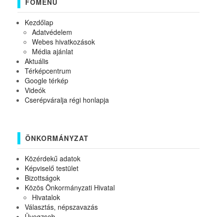
FŐMENÜ
Kezdőlap
Adatvédelem
Webes hivatkozások
Média ajánlat
Aktuális
Térképcentrum
Google térkép
Videók
Cserépváralja régi honlapja
ÖNKORMÁNYZAT
Közérdekű adatok
Képviselő testület
Bizottságok
Közös Önkormányzati Hivatal
Hivatalok
Választás, népszavazás
Üvegzseb