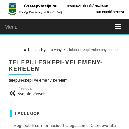
Menu
Toggl
naviga
Home
»
Nyomtatványok
» telepuleskepi-velemeny-kerelem
TELEPULESKEPI-VELEMENY-
KERELEM
telepuleskepi-velemeny-kerelem
Previous:
Nyomtatványok
FACEBOOK
Még több friss információért látogasson el Cserépváralja