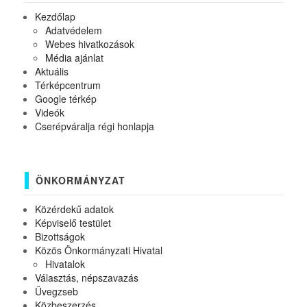
Kezdőlap
Adatvédelem
Webes hivatkozások
Média ajánlat
Aktuális
Térképcentrum
Google térkép
Videók
Cserépváralja régi honlapja
ÖNKORMÁNYZAT
Közérdekű adatok
Képviselő testület
Bizottságok
Közös Önkormányzati Hivatal
Hivatalok
Választás, népszavazás
Üvegzseb
Közbeszerzés