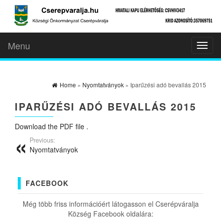
Menu
Toggl
naviga
Home
»
Nyomtatványok
» Iparűzési adó bevallás 2015
IPARŰZÉSI ADÓ BEVALLÁS 2015
Download the PDF file .
Previous:
Nyomtatványok
FACEBOOK
Még több friss információért látogasson el Cserépváralja
Község Facebook oldalára: