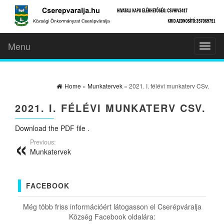
Menu
Toggl
naviga
Home
»
Munkatervek
» 2021. I. félévi munkaterv CSv.
2021. I. FÉLÉVI MUNKATERV CSV.
Download the PDF file .
Previous:
Munkatervek
FACEBOOK
Még több friss információért látogasson el Cserépváralja
Község Facebook oldalára: