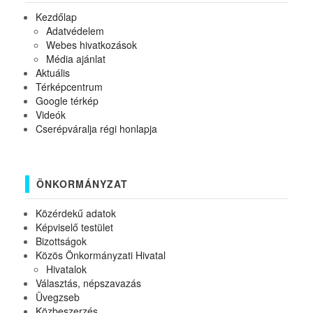
Kezdőlap
Adatvédelem
Webes hivatkozások
Média ajánlat
Aktuális
Térképcentrum
Google térkép
Videók
Cserépváralja régi honlapja
ÖNKORMÁNYZAT
Közérdekű adatok
Képviselő testület
Bizottságok
Közös Önkormányzati Hivatal
Hivatalok
Választás, népszavazás
Üvegzseb
Közbeszerzés