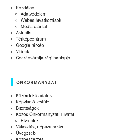
Kezdőlap
Adatvédelem
Webes hivatkozások
Média ajánlat
Aktuális
Térképcentrum
Google térkép
Videók
Cserépváralja régi honlapja
ÖNKORMÁNYZAT
Közérdekű adatok
Képviselő testület
Bizottságok
Közös Önkormányzati Hivatal
Hivatalok
Választás, népszavazás
Üvegzseb
Közbeszerzés