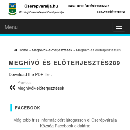
Menu
Toggl
naviga
Home
»
Meghívók-előterjesztések
» Meghívó és előterjesztés289
MEGHÍVÓ ÉS ELŐTERJESZTÉS289
Download the PDF file .
Previous:
Meghívók-előterjesztések
FACEBOOK
Még több friss információért látogasson el Cserépváralja
Község Facebook oldalára: