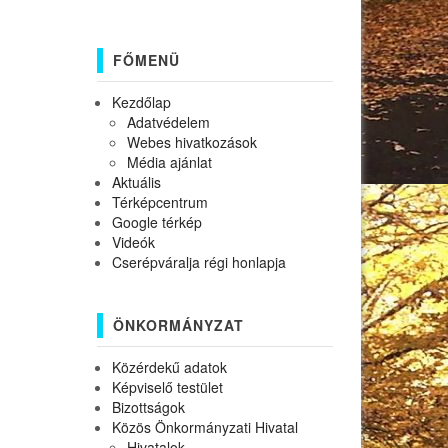
FŐMENÜ
Kezdőlap
Adatvédelem
Webes hivatkozások
Média ajánlat
Aktuális
Térképcentrum
Google térkép
Videók
Cserépváralja régi honlapja
ÖNKORMÁNYZAT
Közérdekű adatok
Képviselő testület
Bizottságok
Közös Önkormányzati Hivatal
Hivatalok