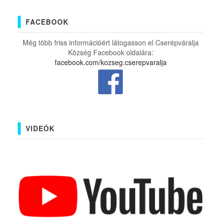
FACEBOOK
Még több friss információért látogasson el Cserépváralja
Község Facebook oldalára:
facebook.com/kozseg.cserepvaralja
VIDEÓK