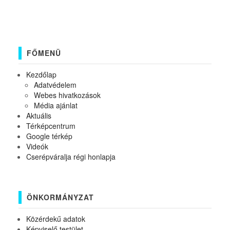
FŐMENÜ
Kezdőlap
Adatvédelem
Webes hivatkozások
Média ajánlat
Aktuális
Térképcentrum
Google térkép
Videók
Cserépváralja régi honlapja
ÖNKORMÁNYZAT
Közérdekű adatok
Képviselő testület