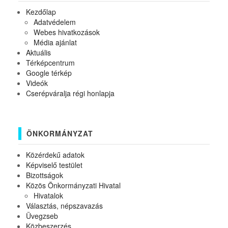
Kezdőlap
Adatvédelem
Webes hivatkozások
Média ajánlat
Aktuális
Térképcentrum
Google térkép
Videók
Cserépváralja régi honlapja
ÖNKORMÁNYZAT
Közérdekű adatok
Képviselő testület
Bizottságok
Közös Önkormányzati Hivatal
Hivatalok
Választás, népszavazás
Üvegzseb
Közbeszerzés