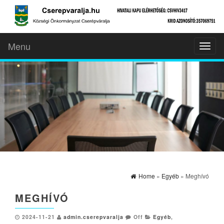
Menu
Toggl
naviga
Home
»
Egyéb
» Meghívó
MEGHÍVÓ
2024-11-21
admin.cserepvaralja
Off
Egyéb
,