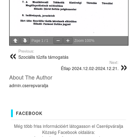
Page
1
/
1
Zoom
100%
Previous:
Szociális tűzifa támogatás
Next:
Étlap 2024.12.02-2024.12.21.
About The Author
admin.cserepvaralja
FACEBOOK
Még több friss információért látogasson el Cserépváralja
Község Facebook oldalára: