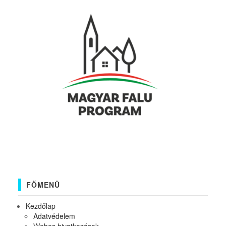
FŐMENÜ
Kezdőlap
Adatvédelem