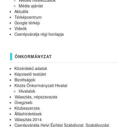
Webes hivatkozások
Média ajánlat
Aktuális
Térképcentrum
Google térkép
Videók
Cserépváralja régi honlapja
ÖNKORMÁNYZAT
Közérdekű adatok
Képviselő testület
Bizottságok
Közös Önkormányzati Hivatal
Hivatalok
Választás, népszavazás
Üvegzseb
Közbeszerzés
Álláshirdetések
Választás 2014
Cserépváralja Helyi Építési Szabályzat, Szabályozási