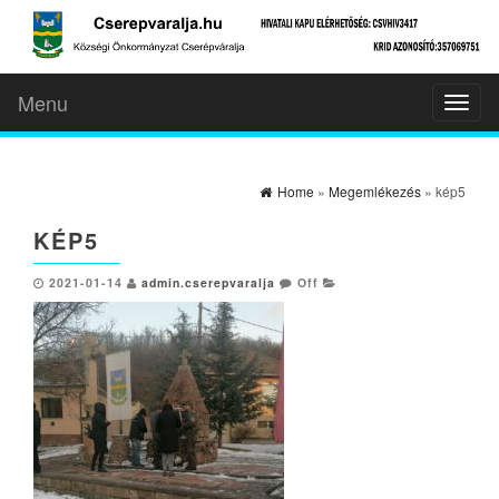
Menu
Toggl
naviga
Home
»
Megemlékezés
» kép5
KÉP5
2021-01-14
admin.cserepvaralja
Off