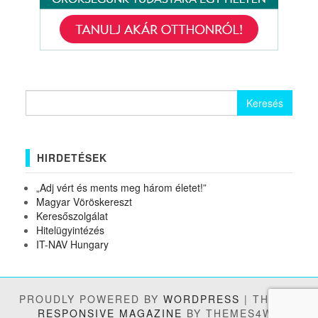
Keresés:
HIRDETÉSEK
„Adj vért és ments meg három életet!”
Magyar Vöröskereszt
Keresőszolgálat
Hitelügyintézés
IT-NAV Hungary
PROUDLY POWERED BY
WORDPRESS
|
THEME:
RESPONSIVE MAGAZINE
BY THEMES4WP