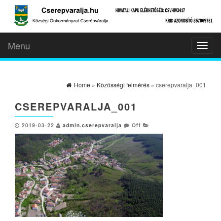
Menu
Toggl
naviga
Home
»
Közösségi felmérés
» cserepvaralja_001
CSEREPVARALJA_001
2019-03-22
admin.cserepvaralja
Off