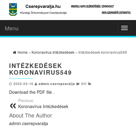
Menu
Toggl
naviga
Home
»
Koronavírus Intézkedések
» Intézkedések koronavirus549
INTÉZKEDÉSEK
KORONAVIRUS549
2020-03-16
admin.cserepvaralja
Off
Download the PDF file .
Previous:
Koronavírus Intézkedések
About The Author
admin.cserepvaralja