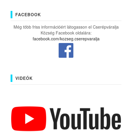
FACEBOOK
Még több friss információért látogasson el Cserépváralja
Község Facebook oldalára:
facebook.com/kozseg.cserepvaralja
VIDEÓK