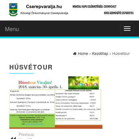
Menu
Toggl
naviga
Home
»
Kezdőlap
» Húsvétour
HÚSVÉTOUR
Previous: