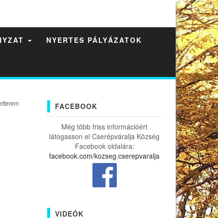
NYZAT
NYERTES PÁLYÁZATOK
etterem
FACEBOOK
Még több friss információért
látogasson el Cserépváralja Község
Facebook oldalára:
facebook.com/kozseg.cserepvaralja
VIDEÓK