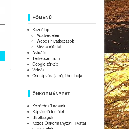
FŐMENÜ
Kezdőlap
Adatvédelem
Webes hivatkozások
Média ajánlat
Aktuális
Térképcentrum
Google térkép
Videók
Cserépváralja régi honlapja
ÖNKORMÁNYZAT
Közérdekű adatok
Képviselő testület
Bizottságok
Közös Önkormányzati Hivatal
Hivatalok