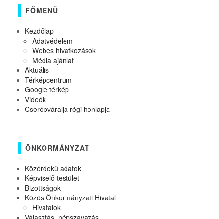
FŐMENÜ
Kezdőlap
Adatvédelem
Webes hivatkozások
Média ajánlat
Aktuális
Térképcentrum
Google térkép
Videók
Cserépváralja régi honlapja
ÖNKORMÁNYZAT
Közérdekű adatok
Képviselő testület
Bizottságok
Közös Önkormányzati Hivatal
Hivatalok
Választás, népszavazás