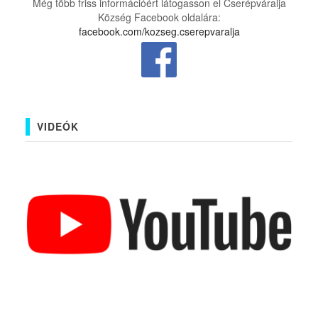
Még több friss információért látogasson el Cserépváralja
Község Facebook oldalára:
facebook.com/kozseg.cserepvaralja
VIDEÓK