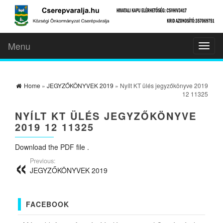
Menu
Toggl
naviga
Home
»
JEGYZŐKÖNYVEK 2019
» Nyílt KT ülés jegyzőkönyve 2019
12 11325
NYÍLT KT ÜLÉS JEGYZŐKÖNYVE
2019 12 11325
Download the PDF file .
Previous:
JEGYZŐKÖNYVEK 2019
FACEBOOK