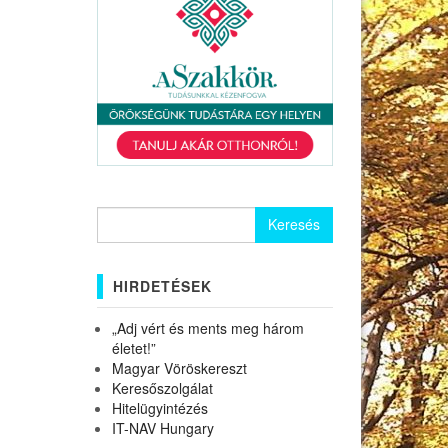
Keresés:
HIRDETÉSEK
„Adj vért és ments meg három
életet!”
Magyar Vöröskereszt
Keresőszolgálat
Hitelügyintézés
IT-NAV Hungary