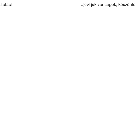
tatási
Újévi jókívánságok, köszönt