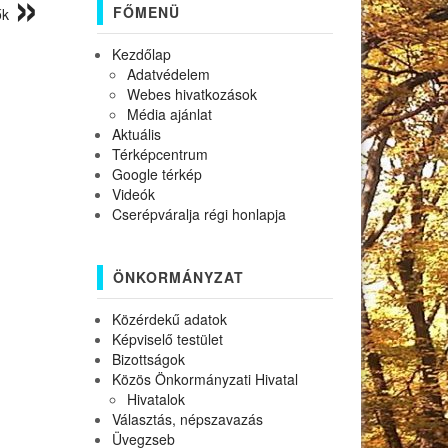
FŐMENÜ
ők
Kezdőlap
Adatvédelem
Webes hivatkozások
Média ajánlat
Aktuális
Térképcentrum
Google térkép
Videók
Cserépváralja régi honlapja
ÖNKORMÁNYZAT
Közérdekű adatok
Képviselő testület
Bizottságok
Közös Önkormányzati Hivatal
Hivatalok
Választás, népszavazás
Üvegzseb