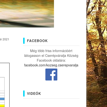
ár 2021
FACEBOOK
Még több friss információért
látogasson el Cserépváralja Község
Facebook oldalára:
facebook.com/kozseg.cserepvaralja
VIDEÓK