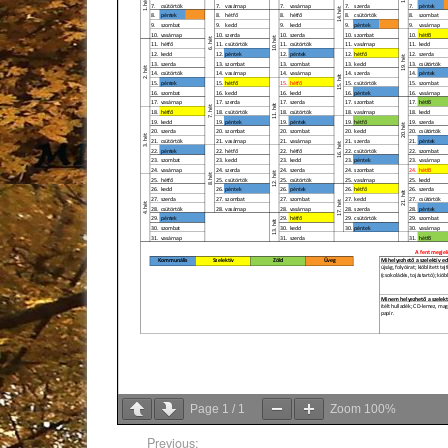
Page
1
/
1
Zoom
100%
Previous: