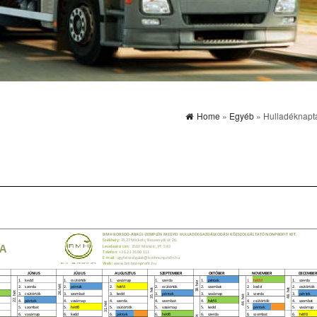
Home
»
Egyéb
» Hulladéknapt