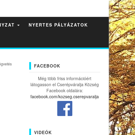
NYZAT
NYERTES PÁLYÁZATOK
égvetés
FACEBOOK
Még több friss információért
látogasson el Cserépváralja Község
Facebook oldalára:
facebook.com/kozseg.cserepvaralja
VIDEÓK