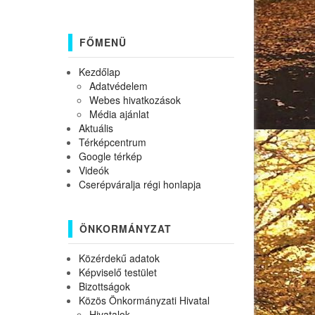
FŐMENÜ
Kezdőlap
Adatvédelem
Webes hivatkozások
Média ajánlat
Aktuális
Térképcentrum
Google térkép
Videók
Cserépváralja régi honlapja
ÖNKORMÁNYZAT
Közérdekű adatok
Képviselő testület
Bizottságok
Közös Önkormányzati Hivatal
Hivatalok