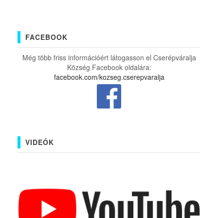
FACEBOOK
Még több friss információért látogasson el Cserépváralja
Község Facebook oldalára:
facebook.com/kozseg.cserepvaralja
VIDEÓK