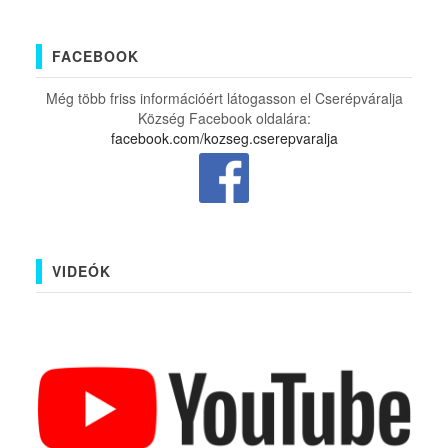
FACEBOOK
Még több friss információért látogasson el Cserépváralja
Község Facebook oldalára:
facebook.com/kozseg.cserepvaralja
VIDEÓK