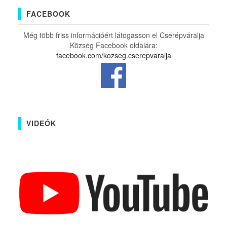
FACEBOOK
Még több friss információért látogasson el Cserépváralja
Község Facebook oldalára:
facebook.com/kozseg.cserepvaralja
VIDEÓK