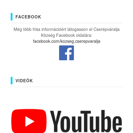
FACEBOOK
Még több friss információért látogasson el Cserépváralja
Község Facebook oldalára:
facebook.com/kozseg.cserepvaralja
VIDEÓK