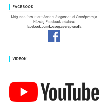
FACEBOOK
Még több friss információért látogasson el Cserépváralja
Község Facebook oldalára:
facebook.com/kozseg.cserepvaralja
VIDEÓK