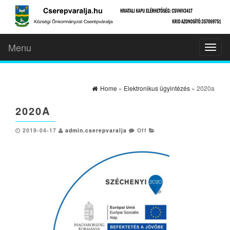
Menu
Toggl
naviga
Home
»
Elektronikus ügyintézés
» 2020a
2020A
2019-04-17
admin.cserepvaralja
Off