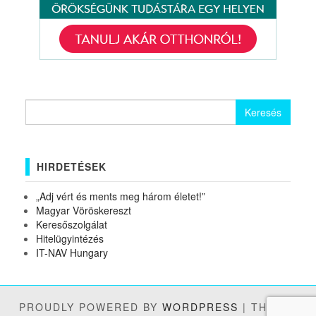
Keresés:
HIRDETÉSEK
„Adj vért és ments meg három életet!”
Magyar Vöröskereszt
Keresőszolgálat
Hitelügyintézés
IT-NAV Hungary
PROUDLY POWERED BY
WORDPRESS
|
THEME: