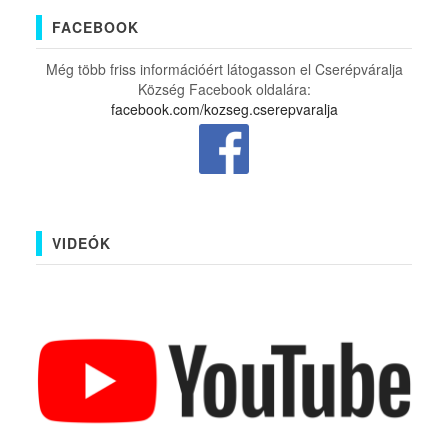
FACEBOOK
Még több friss információért látogasson el Cserépváralja
Község Facebook oldalára:
facebook.com/kozseg.cserepvaralja
VIDEÓK