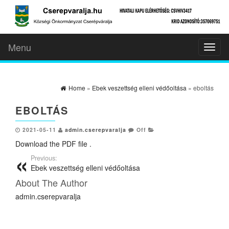
Menu
Toggl
naviga
Home
»
Ebek veszettség elleni védőoltása
» eboltás
EBOLTÁS
2021-05-11
admin.cserepvaralja
Off
Download the PDF file .
Previous:
Ebek veszettség elleni védőoltása
About The Author
admin.cserepvaralja