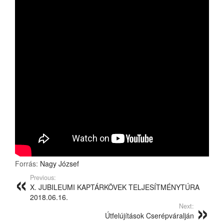
Forrás:
Nagy József
Previous:
X. JUBILEUMI KAPTÁRKÖVEK TELJESÍTMÉNYTÚRA
2018.06.16.
Next:
Útfelújítások Cserépváralján