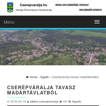
Menu
Toggl
naviga
Home
»
Egyéb
» Cserépváralja tavasz madártávlatból
CSERÉPVÁRALJA TAVASZ
MADÁRTÁVLATBÓL
2018-05-16
admin.cserepvaralja
Off
Egyéb
,