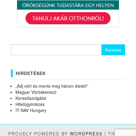
Keresés:
HIRDETÉSEK
„Adj vért és ments meg három életet!”
Magyar Vöröskereszt
Keresőszolgálat
Hitelügyintézés
IT-NAV Hungary
PROUDLY POWERED BY
WORDPRESS
|
THEME: