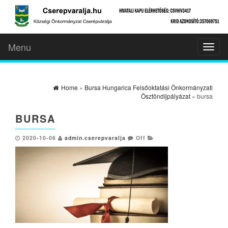
Menu
Toggl
naviga
Home
»
Bursa Hungarica Felsőoktatási Önkormányzati
Ösztöndíjpályázat
» bursa
BURSA
2020-10-06
admin.cserepvaralja
Off