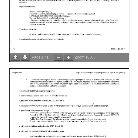
Page
1
/
1
Zoom
100%