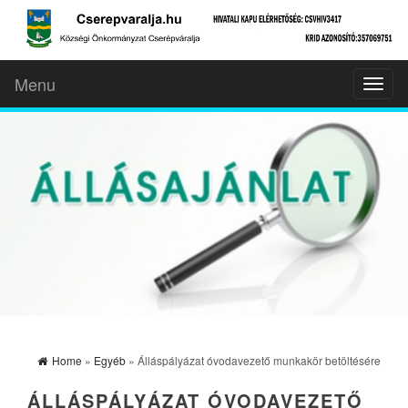
Menu
Toggl
naviga
Home
»
Egyéb
» Álláspályázat óvodavezető munkakör betöltésére
ÁLLÁSPÁLYÁZAT ÓVODAVEZETŐ