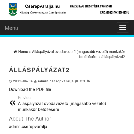
Menu
Toggl
naviga
Home
»
Álláspályázat óvodavezető (magasabb vezető) munkakör
betöltésére
» álláspályázat2
ÁLLÁSPÁLYÁZAT2
2019-06-04
admin.cserepvaralja
Off
Download the PDF file .
Previous:
Álláspályázat óvodavezető (magasabb vezető)
munkakör betöltésére
About The Author
admin.cserepvaralja