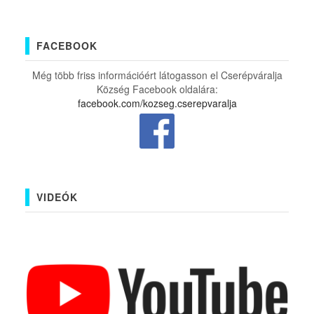
FACEBOOK
Még több friss információért látogasson el Cserépváralja
Község Facebook oldalára:
facebook.com/kozseg.cserepvaralja
VIDEÓK