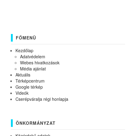
FŐMENÜ
Kezdőlap
Adatvédelem
Webes hivatkozások
Média ajánlat
Aktuális
Térképcentrum
Google térkép
Videók
Cserépváralja régi honlapja
ÖNKORMÁNYZAT
Közérdekű adatok