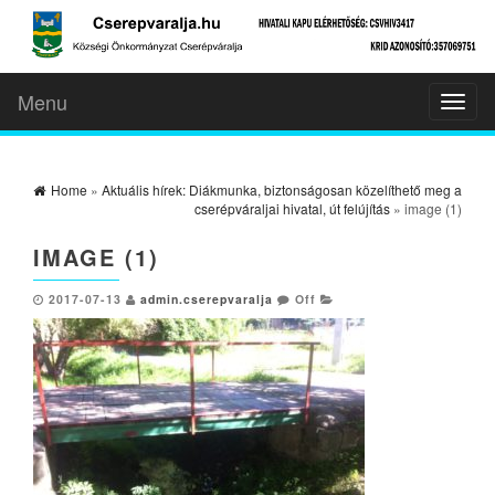
Menu
Toggl
naviga
Home
»
Aktuális hírek: Diákmunka, biztonságosan közelíthető meg a
cserépváraljai hivatal, út felújítás
» image (1)
IMAGE (1)
2017-07-13
admin.cserepvaralja
Off