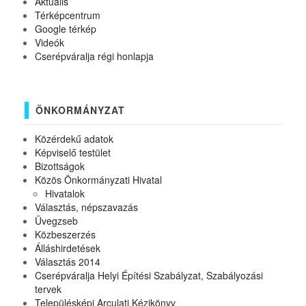
Aktuális
Térképcentrum
Google térkép
Videók
Cserépváralja régi honlapja
ÖNKORMÁNYZAT
Közérdekű adatok
Képviselő testület
Bizottságok
Közös Önkormányzati Hivatal
Hivatalok
Választás, népszavazás
Üvegzseb
Közbeszerzés
Álláshirdetések
Választás 2014
Cserépváralja Helyi Építési Szabályzat, Szabályozási
tervek
Településképi Arculati Kézikönyv