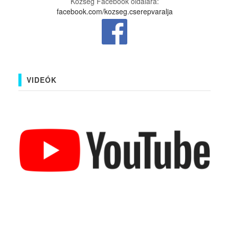
Község Facebook oldalára:
facebook.com/kozseg.cserepvaralja
VIDEÓK