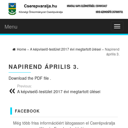
Menu
Toggl
naviga
Home
»
A képviselő-testület 2017 évi megtartott ülései
» Napirend
április 3.
NAPIREND ÁPRILIS 3.
Download the PDF file .
Previous:
A képviselő-testület 2017 évi megtartott ülései
FACEBOOK
Még több friss információért látogasson el Cserépváralja