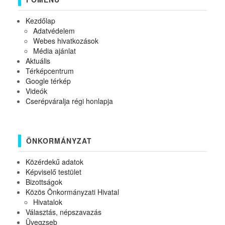
Kezdőlap
Adatvédelem
Webes hivatkozások
Média ajánlat
Aktuális
Térképcentrum
Google térkép
Videók
Cserépváralja régi honlapja
ÖNKORMÁNYZAT
Közérdekű adatok
Képviselő testület
Bizottságok
Közös Önkormányzati Hivatal
Hivatalok
Választás, népszavazás
Üvegzseb