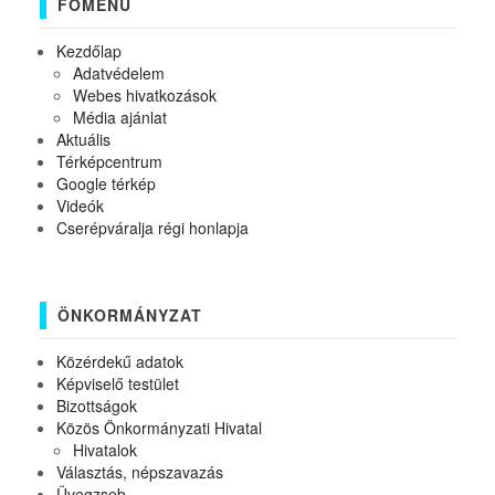
FŐMENÜ
Kezdőlap
Adatvédelem
Webes hivatkozások
Média ajánlat
Aktuális
Térképcentrum
Google térkép
Videók
Cserépváralja régi honlapja
ÖNKORMÁNYZAT
Közérdekű adatok
Képviselő testület
Bizottságok
Közös Önkormányzati Hivatal
Hivatalok
Választás, népszavazás
Üvegzseb