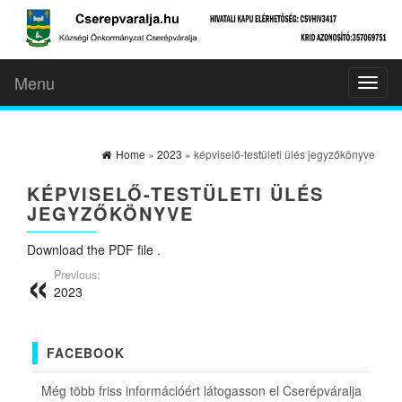
Menu
Toggl
naviga
Home
»
2023
» képviselő-testületi ülés jegyzőkönyve
KÉPVISELŐ-TESTÜLETI ÜLÉS
JEGYZŐKÖNYVE
Download the PDF file .
Previous:
2023
FACEBOOK
Még több friss információért látogasson el Cserépváralja