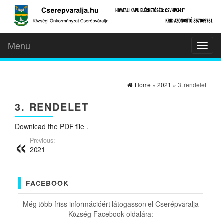
Menu
Toggl
naviga
Home
»
2021
» 3. rendelet
3. RENDELET
Download the PDF file .
Previous:
2021
FACEBOOK
Még több friss információért látogasson el Cserépváralja
Község Facebook oldalára: