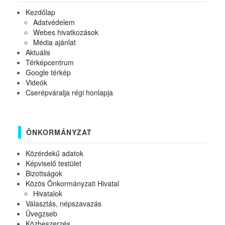
Kezdőlap
Adatvédelem
Webes hivatkozások
Média ajánlat
Aktuális
Térképcentrum
Google térkép
Videók
Cserépváralja régi honlapja
ÖNKORMÁNYZAT
Közérdekű adatok
Képviselő testület
Bizottságok
Közös Önkormányzati Hivatal
Hivatalok
Választás, népszavazás
Üvegzseb
Közbeszerzés