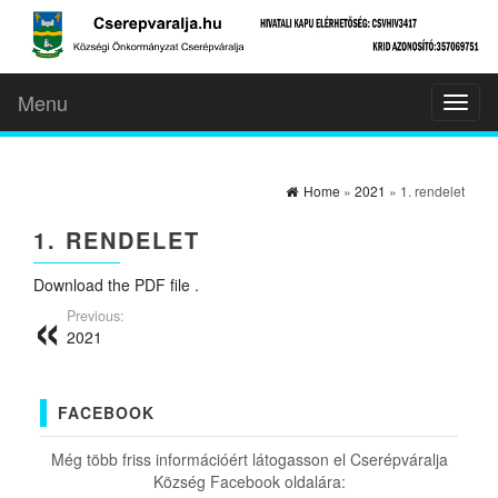
Menu
Toggl
naviga
Home
»
2021
» 1. rendelet
1. RENDELET
Download the PDF file .
Previous:
2021
FACEBOOK
Még több friss információért látogasson el Cserépváralja
Község Facebook oldalára: