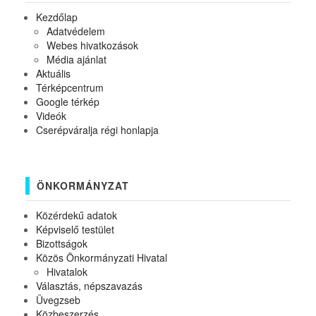
Kezdőlap
Adatvédelem
Webes hivatkozások
Média ajánlat
Aktuális
Térképcentrum
Google térkép
Videók
Cserépváralja régi honlapja
ÖNKORMÁNYZAT
Közérdekű adatok
Képviselő testület
Bizottságok
Közös Önkormányzati Hivatal
Hivatalok
Választás, népszavazás
Üvegzseb
Közbeszerzés