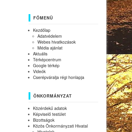
FŐMENÜ
Kezdőlap
Adatvédelem
Webes hivatkozások
Média ajánlat
Aktuális
Térképcentrum
Google térkép
Videók
Cserépváralja régi honlapja
ÖNKORMÁNYZAT
Közérdekű adatok
Képviselő testület
Bizottságok
Közös Önkormányzati Hivatal
Hivatalok