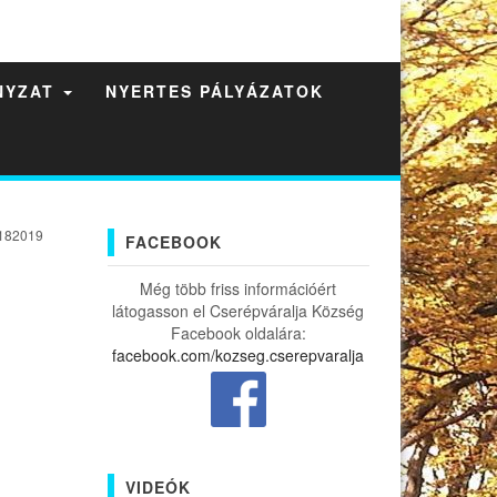
NYZAT
NYERTES PÁLYÁZATOK
182019
FACEBOOK
Még több friss információért
látogasson el Cserépváralja Község
Facebook oldalára:
facebook.com/kozseg.cserepvaralja
VIDEÓK