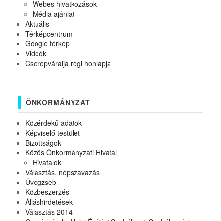
Webes hivatkozások
Média ajánlat
Aktuális
Térképcentrum
Google térkép
Videók
Cserépváralja régi honlapja
ÖNKORMÁNYZAT
Közérdekű adatok
Képviselő testület
Bizottságok
Közös Önkormányzati Hivatal
Hivatalok
Választás, népszavazás
Üvegzseb
Közbeszerzés
Álláshirdetések
Választás 2014