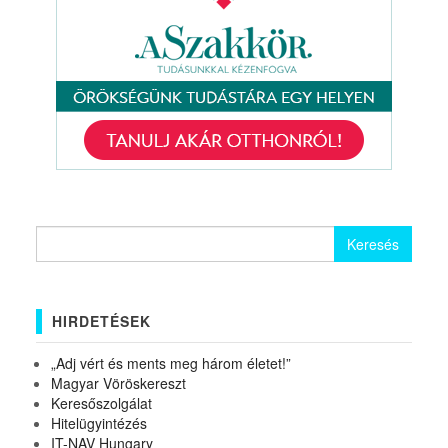
Keresés:
HIRDETÉSEK
„Adj vért és ments meg három életet!”
Magyar Vöröskereszt
Keresőszolgálat
Hitelügyintézés
IT-NAV Hungary